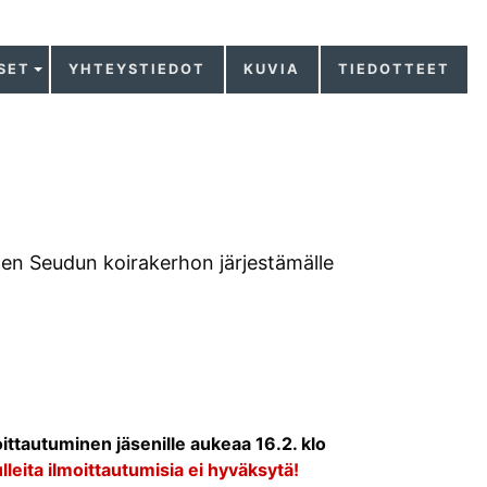
SET
YHTEYSTIEDOT
KUVIA
TIEDOTTEET
äen Seudun koirakerhon järjestämälle
ittautuminen jäsenille aukeaa 16.2. klo
leita ilmoittautumisia ei hyväksytä!