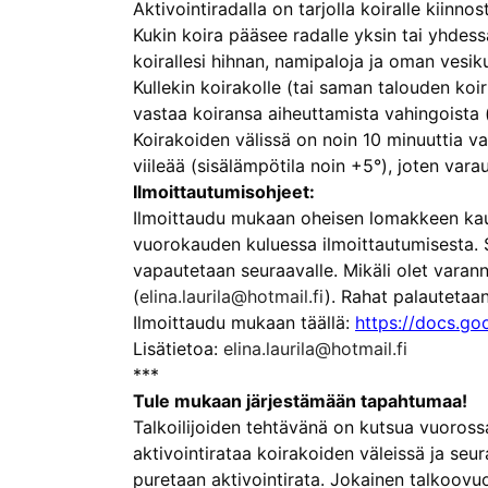
Aktivointiradalla on tarjolla koiralle kiinno
Kukin koira pääsee radalle yksin tai yhdess
koirallesi hihnan, namipaloja ja oman vesik
Kullekin koirakolle (tai saman talouden koir
vastaa koiransa aiheuttamista vahingoista (
Koirakoiden välissä on noin 10 minuuttia vaih
viileää (sisälämpötila noin +5°), joten var
Ilmoittautumisohjeet:
Ilmoittaudu mukaan oheisen lomakkeen kautt
vuorokauden kuluessa ilmoittautumisesta. 
vapautetaan seuraavalle. Mikäli olet varann
(
elina.laurila@hotmail.fi
). Rahat palautetaan
Ilmoittaudu mukaan täällä:
https://docs.go
Lisätietoa:
elina.laurila@hotmail.fi
***
Tule mukaan järjestämään tapahtumaa!
Talkoilijoiden tehtävänä on kutsua vuorossa 
aktivointirataa koirakoiden väleissä ja seu
puretaan aktivointirata. Jokainen talkoovuo