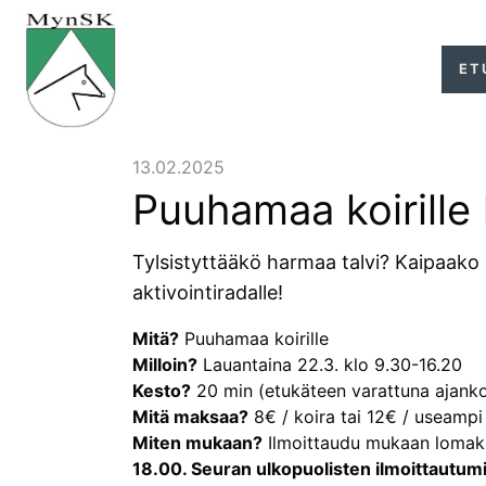
ET
13.02.2025
Puuhamaa koirille 
Tylsistyttääkö harmaa talvi? Kaipaako
aktivointiradalle!
Mitä?
Puuhamaa koirille
Milloin?
Lauantaina 22.3. klo 9.30-16.20
Kesto?
20 min (etukäteen varattuna ajank
Mitä maksaa?
8€ / koira tai 12€ / useamp
Miten mukaan?
Ilmoittaudu mukaan lomakk
18.00. Seuran ulkopuolisten ilmoittautum