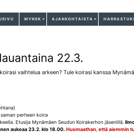
USIVU
MYNSK
AJANKOHTAISTA
HARRASTUK
lauantaina 22.3.
 koirasi vaihtelua arkeen? Tule koirasi kanssa Mynäm
ohtana)
i saman perheen koira
eella. Etusija Mynämäen Seudun Koirakerhon jäsenillä.
Ilmo
inen aukeaa 23.2. klo 18.00.
Huomaathan, että aiemmin tul