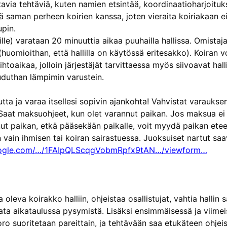
stavia tehtäviä, kuten namien etsintää, koordinaatioharjoituksi
ä saman perheen koirien kanssa, joten vieraita koiriakaan ei 
upin.
ille) varataan 20 minuuttia aikaa puuhailla hallissa. Omistaja
huomioithan, että hallilla on käytössä eritesakko). Koiran vo
toaikaa, jolloin järjestäjät tarvittaessa myös siivoavat hallin
auduthan lämpimin varustein.
a ja varaa itsellesi sopivin ajankohta! Vahvistat varauks
Saat maksuohjeet, kun olet varannut paikan. Jos maksua ei 
ut paikan, etkä pääsekään paikalle, voit myydä paikan eteenp
 vain ihmisen tai koiran sairastuessa. Juoksuiset nartut saa
ogle.
com/…/1FAIpQLScqgVobmRpfx9tAN…
/viewform…
oleva koirakko halliin, ohjeistaa osallistujat, vahtia hallin 
rata aikataulussa pysymistä. Lisäksi ensimmäisessä ja viime
ro suoritetaan pareittain, ja tehtävään saa etukäteen ohjeist