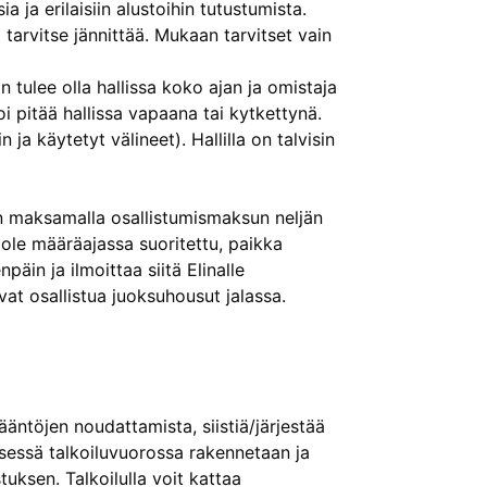
a ja erilaisiin alustoihin tutustumista.
tarvitse jännittää. Mukaan tarvitset vain
n tulee olla hallissa koko ajan ja omistaja
i pitää hallissa vapaana tai kytkettynä.
 ja käytetyt välineet). Hallilla on talvisin
en maksamalla osallistumismaksun neljän
ole määräajassa suoritettu, paikka
äin ja ilmoittaa siitä Elinalle
vat osallistua juoksuhousut jalassa.
sääntöjen noudattamista, siistiä/järjestää
isessä talkoiluvuorossa rakennetaan ja
uksen. Talkoilulla voit kattaa