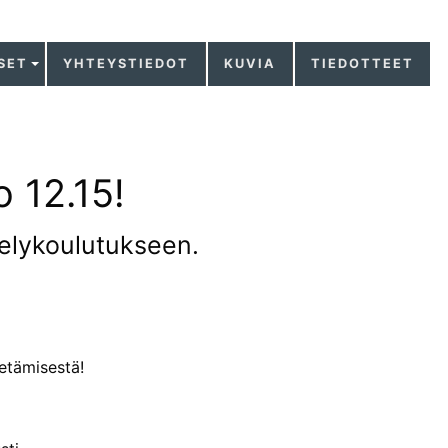
SET
YHTEYSTIEDOT
KUVIA
TIEDOTTEET
o 12.15!
elykoulutukseen.
etämisestä!