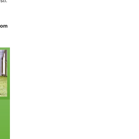
sti.
com