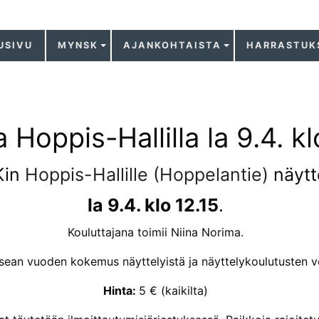
USIVU
MYNSK
AJANKOHTAISTA
HARRASTUK
Hoppis-Hallilla la 9.4. kl
Kin
Hoppis-Hallille (Hoppelantie)
näytt
la 9.4. klo 12.15
.
Kouluttajana toimii Niina Norima.
usean vuoden kokemus näyttelyistä ja näyttelykoulutusten v
Hinta:
5 € (kaikilta)