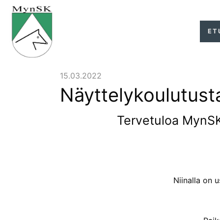
ET
15.03.2022
Näyttelykoulutusta 
Tervetuloa MynS
Niinalla on 