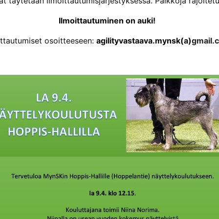
at täytetään ilmoittautumisjärjestyksessä. Paikkoja rajoitetu
Ilmoittautuminen on auki!
ittautumiset osoitteeseen:
agilityvastaava.mynsk(a)
gmail.